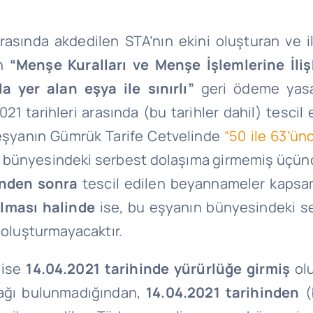
arasında akdedilen STA’nın ekini oluşturan ve i
an
“Menşe Kuralları ve Menşe İşlemlerine İliş
a yer alan eşya ile sınırlı”
geri ödeme yasağ
2021 tarihleri arasında (bu tarihler dahil) tes
li eşyanın Gümrük Tarife Cetvelinde
“50 ile 63’ünc
 bünyesindeki serbest dolaşıma girmemiş üçüncü ü
inden sonra
tescil edilen beyannameler kapsamı
olması halinde
ise, bu eşyanın bünyesindeki 
 oluşturmayacaktır.
 ise
14.04.2021 tarihinde yürürlüğe girmiş
olu
sağı bulunmadığından,
14.04.2021 tarihinden
(