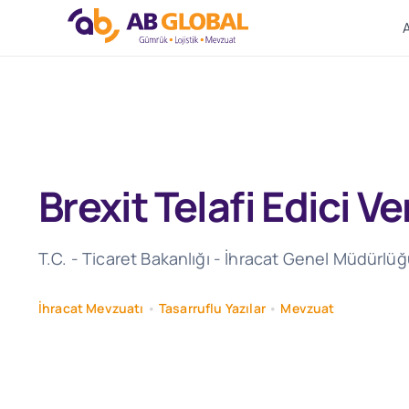
Skip
to
content
Brexit Telafi Edici V
T.C. - Ticaret Bakanlığı - İhracat Genel Müdürlüğü
İhracat Mevzuatı
•
Tasarruflu Yazılar
•
Mevzuat