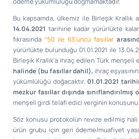
ödeme yükümlülüğü doğmamaktadır.
Bu kapsamda, ülkemiz ile Birleşik Krallık 
14.04.2021
tarihine kadar yürürlükte kal
fıkrasında
“50 ile 63’üncü fasıllar
arasınd
yürürlükte bulunduğu 01.01.2021 ile 13.04.
Birleşik Krallık’a ihraç edilen Türk menşe
halinde (bu fasıllar dahil),
ihraç eşyasının
yükümlülüğü doğacaktır.
01.01.2021 tarih
mezkur fasıllar dışında sınıflandırılmış 
menşeli girdi telafi edici verginin konusunu
Söz konusu protokolün revize edilmiş hali
ürün grubu için geri ödeme/muafiyet ya