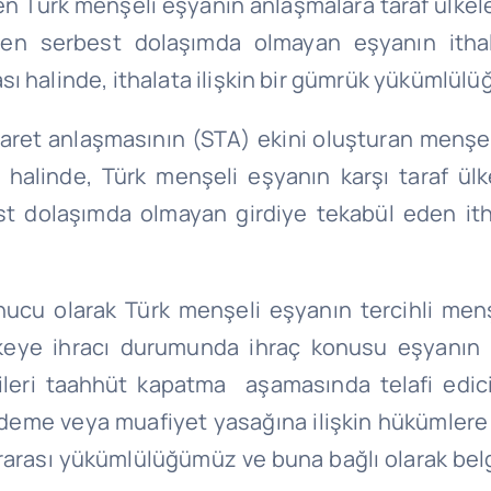
len Türk menşeli eşyanın anlaşmalara taraf ülkele
iren serbest dolaşımda olmayan eşyanın ithal
ı halinde, ithalata ilişkin bir gümrük yükümlül
aret anlaşmasının (STA) ekini oluşturan menş
i halinde, Türk menşeli eşyanın karşı taraf ül
 dolaşımda olmayan girdiye tekabül eden ithal
ucu olarak Türk menşeli eşyanın tercihli menşe
ülkeye ihracı durumunda ihraç konusu eşyanın
ileri taahhüt kapatma aşamasında telafi edici
ödeme veya muafiyet yasağına ilişkin hükümlere 
rarası yükümlülüğümüz ve buna bağlı olarak belge