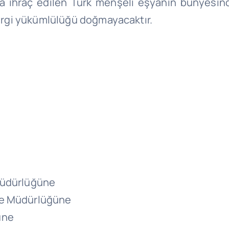
k’a ihraç edilen Türk menşeli eşyanın bünyesi
 vergi yükümlülüğü doğmayacaktır.
Müdürlüğüne
ge Müdürlüğüne
üne