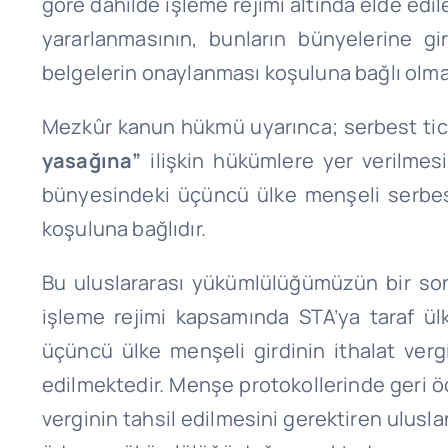
göre dahilde işleme rejimi altında elde edi
yararlanmasının, bunların bünyelerine g
belgelerin onaylanması koşuluna bağlı olmas
Mezkûr kanun hükmü uyarınca; serbest tic
yasağına”
ilişkin hükümlere yer verilmes
bünyesindeki üçüncü ülke menşeli serbest
koşuluna bağlıdır.
Bu uluslararası yükümlülüğümüzün bir son
işleme rejimi kapsamında STA’ya taraf 
üçüncü ülke menşeli girdinin ithalat verg
edilmektedir. Menşe protokollerinde geri 
verginin tahsil edilmesini gerektiren ulusla