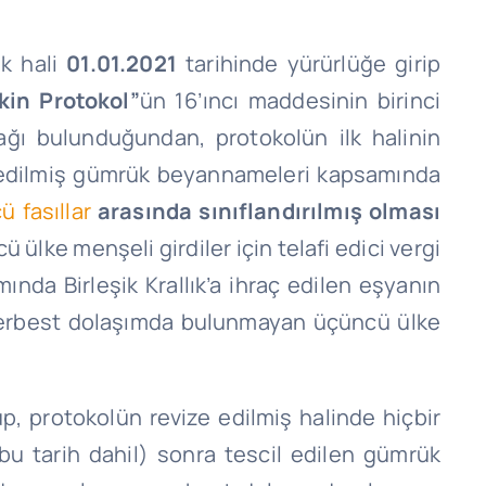
lk hali
01.01.2021
tarihinde yürürlüğe girip
kin Protokol”
ün 16’ıncı maddesinin birinci
ı bulunduğundan, protokolün ilk halinin
cil edilmiş gümrük beyannameleri kapsamında
ü fasıllar
arasında sınıflandırılmış olması
lke menşeli girdiler için telafi edici vergi
nda Birleşik Krallık’a ihraç edilen eşyanın
serbest dolaşımda bulunmayan üçüncü ülke
p, protokolün revize edilmiş halinde hiçbir
bu tarih dahil) sonra tescil edilen gümrük