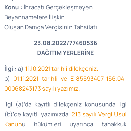
Konu :
İhracatı Gerçekleşmeyen
Beyannamelere İlişkin
Oluşan Damga Vergisinin Tahsilatı
23.08.2022/77460536
DAĞITIM YERLERİNE
İlgi :
a)
11.10.2021 tarihli dilekçeniz.
b)
01.11.2021 tarihli ve E-85593407-156.04-
00068243173 sayılı yazımız.
İlgi (a)’da kayıtlı dilekçeniz konusunda ilgi
(b)’de kayıtlı yazımızda,
213 sayılı Vergi Usul
Kanun
u hükümleri uyarınca tahakkuk