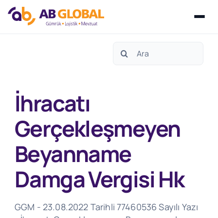
Skip
Search
to
for:
content
İhracatı
Gerçekleşmeyen
Beyanname
Damga Vergisi Hk
GGM - 23.08.2022 Tarihli 77460536 Sayılı Yazı