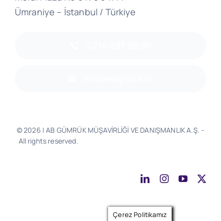
Ümraniye – İstanbul / Türkiye
0 216 693 06 96
info@abglobal.tr
© 2026 | AB GÜMRÜK MÜŞAVİRLİĞİ VE DANIŞMANLIK A.Ş. -
All rights reserved.
Software & Design - Powered by
Much
Better
Çerez Politikamız