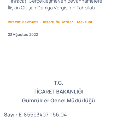
- İhracatı Gerçekleşmeyen Beyannamelere
İlişkin Oluşan Damga Vergisinin Tahsilatı
İhracat Mevzuatı
•
Tasarruflu Yazılar
•
Mevzuat
23 Ağustos 2022
T.C.
TİCARET BAKANLIĞI
Gümrükler Genel Müdürlüğü
Sayı :
E-85593407-156.04-