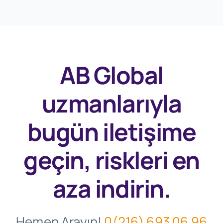
AB Global
uzmanlarıyla
bugün
iletişime
geçin, riskleri en
aza indirin.
Hemen Arayın!
0(216) 693 06 96