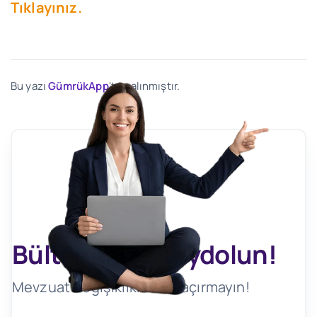
Tıklayınız.
Bu yazı
GümrükApp
'ten alınmıştır.
Bültenimize Kaydolun!
Mevzuat Değişikliklerini Kaçırmayın!