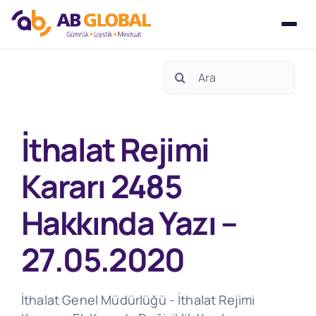
Skip
Search
to
for:
content
İthalat Rejimi
Kararı 2485
Hakkında Yazı –
27.05.2020
İthalat Genel Müdürlüğü - İthalat Rejimi