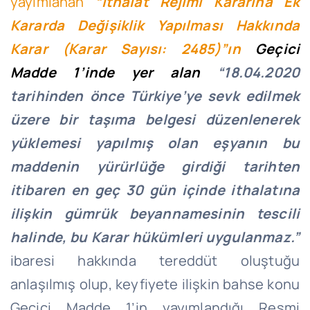
yayımlanan
“İthalat Rejimi Kararına Ek
Kararda Değişiklik Yapılması Hakkında
Karar (Karar Sayısı: 2485)”ın
Geçici
Madde 1’inde yer alan
“18.04.2020
tarihinden önce Türkiye’ye sevk edilmek
üzere bir taşıma belgesi düzenlenerek
yüklemesi yapılmış olan eşyanın bu
maddenin yürürlüğe girdiği tarihten
itibaren en geç 30 gün içinde ithalatına
ilişkin gümrük beyannamesinin tescili
halinde, bu Karar hükümleri uygulanmaz.”
ibaresi hakkında tereddüt oluştuğu
anlaşılmış olup, keyfiyete ilişkin bahse konu
Geçici Madde 1’in yayımlandığı Resmi