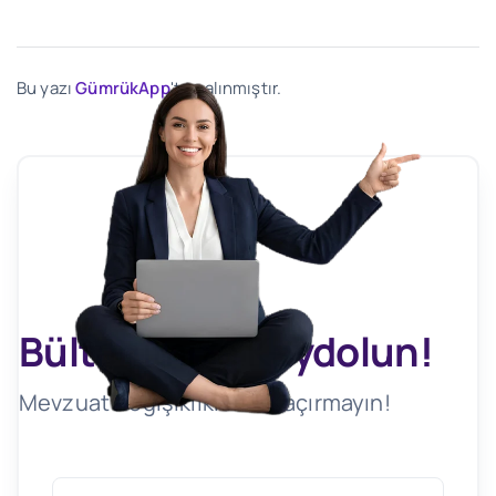
Bu yazı
GümrükApp
'ten alınmıştır.
Bültenimize Kaydolun!
Mevzuat Değişikliklerini Kaçırmayın!