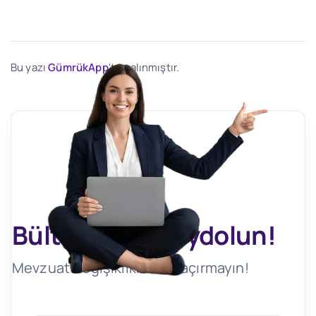
Bu yazı
GümrükApp
'ten alınmıştır.
Bültenimize Kaydolun!
Mevzuat Değişikliklerini Kaçırmayın!