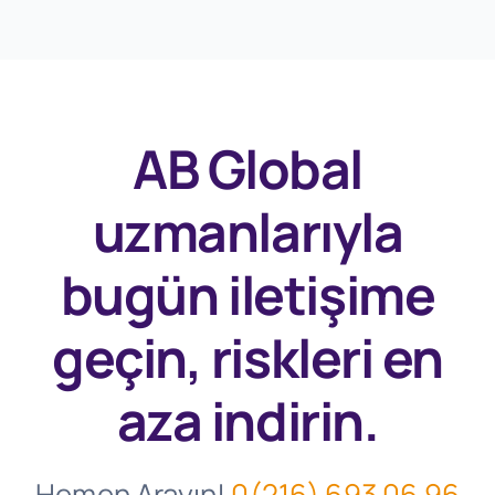
AB Global
uzmanlarıyla
bugün
iletişime
geçin, riskleri en
aza indirin.
Hemen Arayın!
0(216) 693 06 96