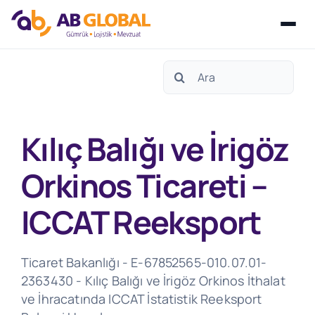
Skip
Search
to
for:
content
Kılıç Balığı ve İrigöz
Orkinos Ticareti –
ICCAT Reeksport
Ticaret Bakanlığı - E-67852565-010.07.01-
2363430 - Kılıç Balığı ve İrigöz Orkinos İthalat
ve İhracatında ICCAT İstatistik Reeksport