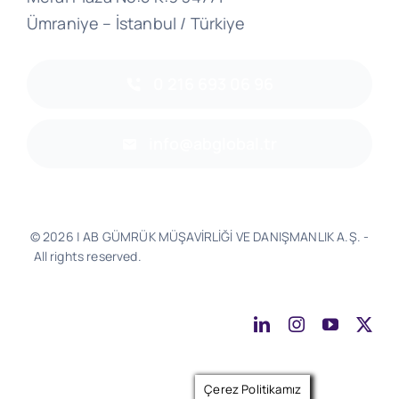
Ümraniye – İstanbul / Türkiye
0 216 693 06 96
info@abglobal.tr
© 2026 | AB GÜMRÜK MÜŞAVİRLİĞİ VE DANIŞMANLIK A.Ş. -
All rights reserved.
Software & Design - Powered by
Much
Better
Çerez Politikamız