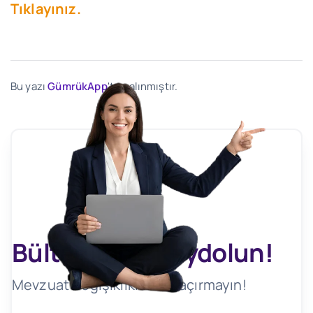
Tıklayınız.
Bu yazı
GümrükApp
'ten alınmıştır.
Bültenimize Kaydolun!
Mevzuat Değişikliklerini Kaçırmayın!