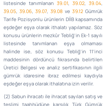
listesinde tanımlanan
39.01
,
39.02
,
39.04
,
39.05
,
39.06
,
39.07
,
39.08
ve
39.12
Gümrük
Tarife Pozisyonlu ürünlerin DİİB kapsamında
eşdeğer eşya olarak ithalatı yapılamaz. Söz
konusu ürünlerin mezkûr Tebliğ’in Ek-1 sayılı
listesinde tanımlanan eşya olmaması
halinde ise, söz konusu Tebliğ’in 11’inci
maddesinin dördüncü fıkrasında belirtilen
Üretici Belgesi ve analiz sertifikasının ilgili
gümrük idaresine ibraz edilmesi kaydıyla
eşdeğer eşya olarak ithalatına izin verilir.
(2) Sabun ihracatı ile ihracat sayılan satış ve
teslimi taahhüdüne karşılık Türk Gümrük