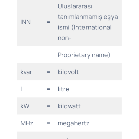
Uluslararası
tanımlanmamış eşya
INN
=
ismi (International
non-
Proprietary name)
kvar
=
kilovolt
l
=
litre
kW
=
kilowatt
MHz
=
megahertz