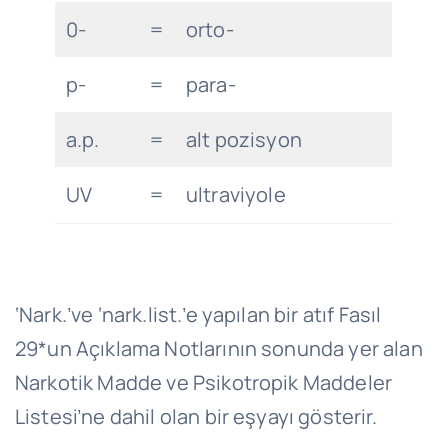
0-
=
orto-
p-
=
para-
a.p.
=
alt pozisyon
UV
=
ultraviyole
‘Nark.’ve ‘nark.list.’e yapılan bir atıf Fasıl
29*un Açıklama Notlarının sonunda yer alan
Narkotik Madde ve Psikotropik Maddeler
Listesi’ne dahil olan bir eşyayı gösterir.