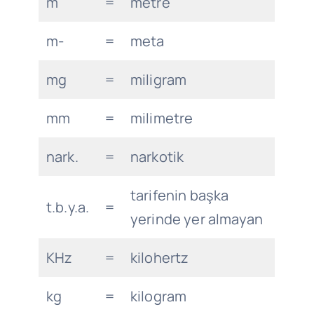
m
=
metre
m-
=
meta
mg
=
miligram
mm
=
milimetre
nark.
=
narkotik
tarifenin başka
t.b.y.a.
=
yerinde yer almayan
KHz
=
kilohertz
kg
=
kilogram