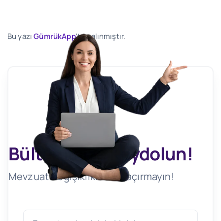
Bu yazı
GümrükApp
'ten alınmıştır.
Bültenimize Kaydolun!
Mevzuat Değişikliklerini Kaçırmayın!