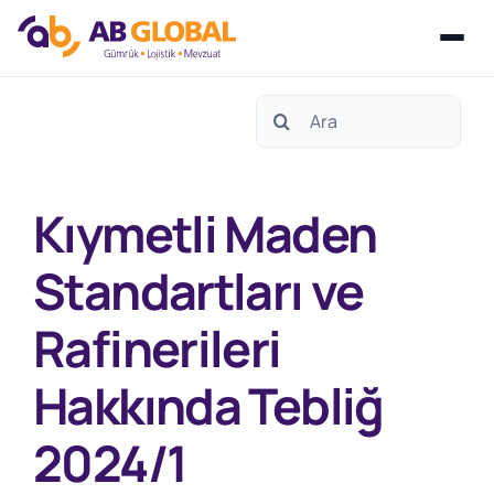
Skip
Search
to
for:
content
Kıymetli Maden
Standartları ve
Rafinerileri
Hakkında Tebliğ
2024/1