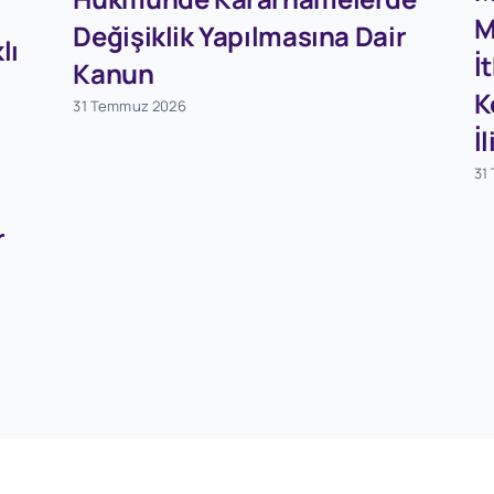
M
Değişiklik Yapılmasına Dair
lı
İ
Kanun
K
31 Temmuz 2026
İ
31
r