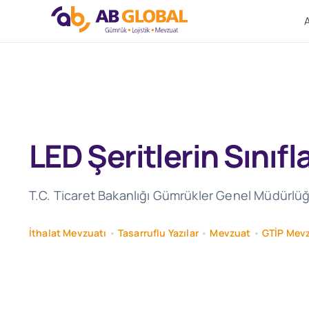
Skip
to
content
LED Şeritlerin Sınıfl
T.C. Ticaret Bakanlığı Gümrükler Genel Müdürlüğü 
İthalat Mevzuatı
•
Tasarruflu Yazılar
•
Mevzuat
•
GTİP Mevz