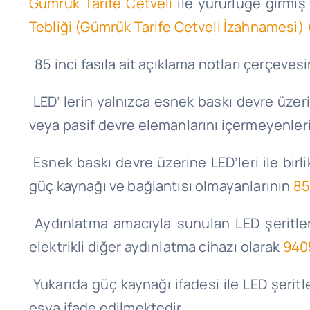
Gümrük Tarife Cetveli
ile yürürlüğe girmiş
Tebliği (Gümrük Tarife Cetveli İzahnamesi) 
85 inci fasıla ait açıklama notları çerçeves
LED’ lerin yalnızca esnek baskı devre üzeri
veya pasif devre elemanlarını içermeyenler
Esnek baskı devre üzerine LED’leri ile birl
güç kaynağı ve bağlantısı olmayanlarının
85
Aydınlatma amacıyla sunulan LED şeritlerin
elektrikli diğer aydınlatma cihazı olarak
940
Yukarıda güç kaynağı ifadesi ile LED şeritl
eşya ifade edilmektedir.