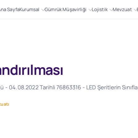
Ana Sayfa
Kurumsal
Gümrük Müşavirliği
Lojistik
Mevzuat
andırılması
- 04.08.2022 Tarihli 76863316 - LED Şeritlerin Sınıfla
uatı