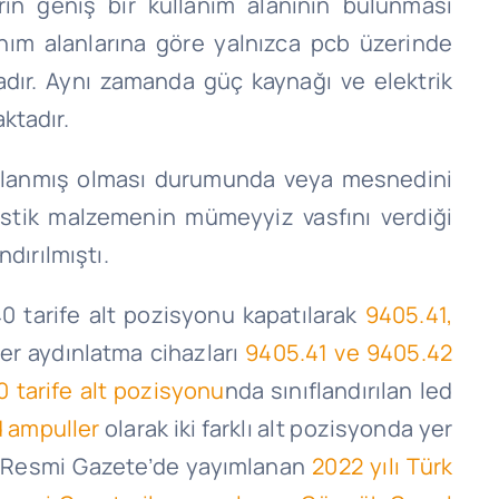
rin geniş bir kullanım alanının bulunması
lanım alanlarına göre yalnızca pcb üzerinde
dır. Aynı zamanda güç kaynağı ve elektrik
ktadır.
aplanmış olması durumunda veya mesnedini
astik malzemenin mümeyyiz vasfını verdiği
ndırılmıştı.
0 tarife alt pozisyonu kapatılarak
9405.41,
ğer aydınlatma cihazları
9405.41 ve 9405.42
 tarife alt pozisyonu
nda sınıflandırılan led
d ampuller
olarak iki farklı alt pozisyonda yer
ılı Resmi Gazete’de yayımlanan
2022 yılı Türk