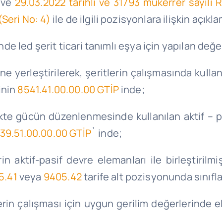
 ve
29.03.2022 tarihli ve 31793 mükerrer sayıl
(Seri No: 4)
ile de ilgili pozisyonlara ilişkin açıkla
inde led şerit ticari tanımlı eşya için yapılan d
ne yerleştirilerek, şeritlerin çalışmasında kul
inin
8541.41.00.00.00 GTİP
inde;
ikte gücün düzenlenmesinde kullanılan aktif – pas
39.51.00.00.00 GTİP
` inde;
 aktif-pasif devre elemanları ile birleştirilmiş
5.41
veya
9405.42
tarife alt pozisyonunda sınıfl
erin çalışması için uygun gerilim değerlerinde e