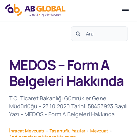
Skip
Search
to
for:
content
MEDOS – Form A
Belgeleri Hakkında
T.C. Ticaret Bakanlığı Gümrükler Genel
Müdürlüğü - 23.10.2020 Tarihli 58453923 Sayılı
Yazı - MEDOS - Form A Belgeleri Hakkında
İhracat Mevzuatı
•
Tasarruflu Yazılar
•
Mevzuat
•
Andlaşmalar ve Menşe Mevzuatı