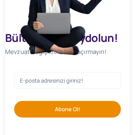
Bültenimize Kaydolun!
Mevzuat Değişikliklerini Kaçırmayın!
Abone Ol!