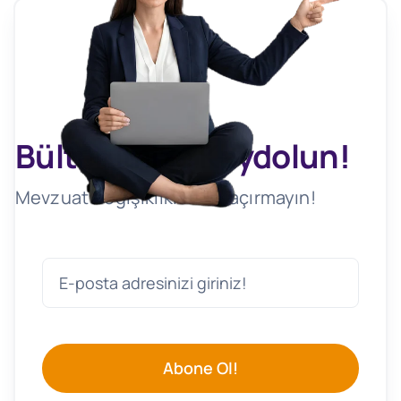
Bültenimize Kaydolun!
Mevzuat Değişikliklerini Kaçırmayın!
Abone Ol!