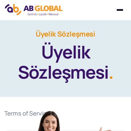
Skip
Üyelik Sözleşmesi
to
Üyelik
content
Sözleşmesi
.
Terms of Services