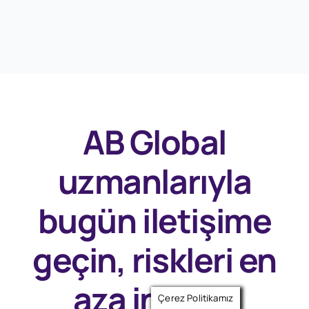
AB Global
uzmanlarıyla
bugün
iletişime
geçin, riskleri en
aza indirin.
Çerez Politikamız