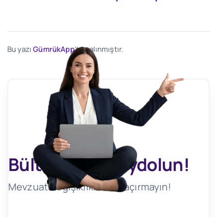
Bu yazı
GümrükApp
'ten alınmıştır.
Bültenimize Kaydolun!
Mevzuat Değişikliklerini Kaçırmayın!