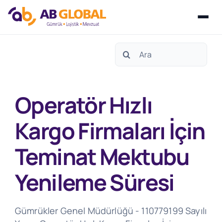
Skip
Search
to
for:
content
Operatör Hızlı
Kargo Firmaları İçin
Teminat Mektubu
Yenileme Süresi
Gümrükler Genel Müdürlüğü - 110779199 Sayılı