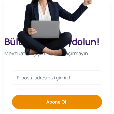
Bültenimize Kaydolun!
Mevzuat Değişikliklerini Kaçırmayın!
Abone Ol!