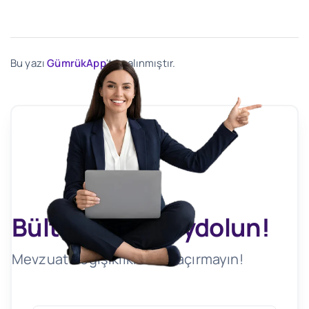
Bu yazı
GümrükApp
'ten alınmıştır.
Bültenimize Kaydolun!
Mevzuat Değişikliklerini Kaçırmayın!