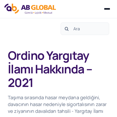
Skip
Search
to
for:
content
Ordino Yargıtay
İlamı Hakkında –
2021
Taşıma sırasında hasar meydana geldiğini,
davacının hasar nedeniyle sigortalısının zarar
ve ziyanının davalıdan tahsili - Yargıtay İlamı