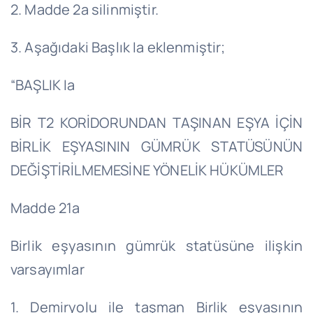
2. Madde 2a silinmiştir.
3. Aşağıdaki Başlık Ia eklenmiştir;
“BAŞLIK Ia
BİR T2 KORİDORUNDAN TAŞINAN EŞYA İÇİN
BİRLİK EŞYASININ GÜMRÜK STATÜSÜNÜN
DEĞİŞTİRİLMEMESİNE YÖNELİK HÜKÜMLER
Madde 21a
Birlik eşyasının gümrük statüsüne ilişkin
varsayımlar
1. Demiryolu ile taşman Birlik eşyasının