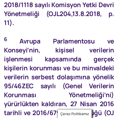
2018/1118 sayılı Komisyon Yetki Devri
Yönetmeliği (OJL204,13.8.2018, p.
11).
6
Avrupa Parlamentosu ve
Konseyi’nin, kişisel verilerin
işlenmesi kapsamında gerçek
kişilerin korunması ve bu minvaldeki
verilerin serbest dolaşımına yönelik
95/46ZEC sayılı (Genel Verilerin
Korunması Yönetmeliği’ni)
yürürlükten kaldıran, 27 Nisan 2016
tarihli ve 2016/679 sayılı Tüzüğü (OJ
Çerez Politikamız