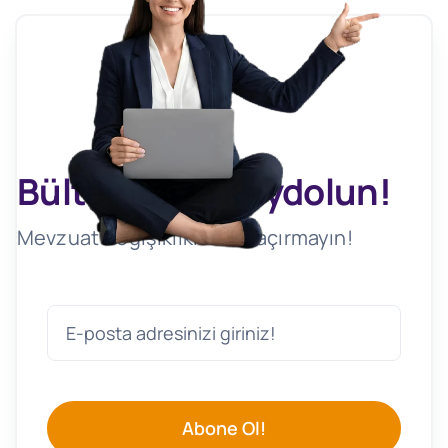
Bültenimize Kaydolun!
Mevzuat Değişikliklerini Kaçırmayın!
Abone Ol!