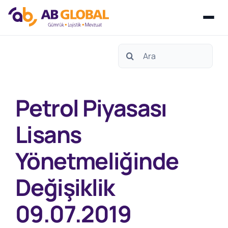
Skip
Search
to
for:
content
Petrol Piyasası
Lisans
Yönetmeliğinde
Değişiklik
09.07.2019