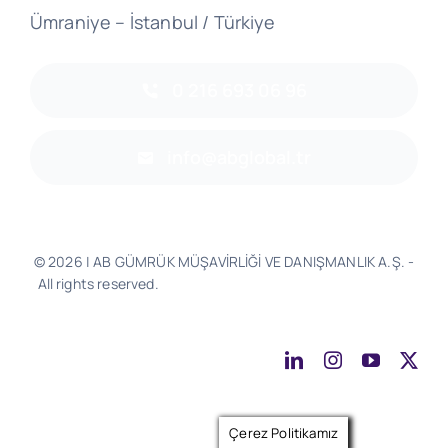
Ümraniye – İstanbul / Türkiye
0 216 693 06 96
info@abglobal.tr
© 2026 | AB GÜMRÜK MÜŞAVİRLİĞİ VE DANIŞMANLIK A.Ş. -
All rights reserved.
Software & Design - Powered by
Much
Better
Çerez Politikamız