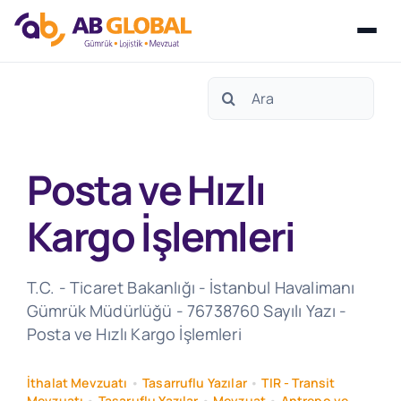
Skip
Search
to
for:
content
Posta ve Hızlı
Kargo İşlemleri
T.C. - Ticaret Bakanlığı - İstanbul Havalimanı
Gümrük Müdürlüğü - 76738760 Sayılı Yazı -
Posta ve Hızlı Kargo İşlemleri
İthalat Mevzuatı
•
Tasarruflu Yazılar
•
TIR - Transit
Mevzuatı
•
Tasaruflu Yazılar
•
Mevzuat
•
Antrepo ve