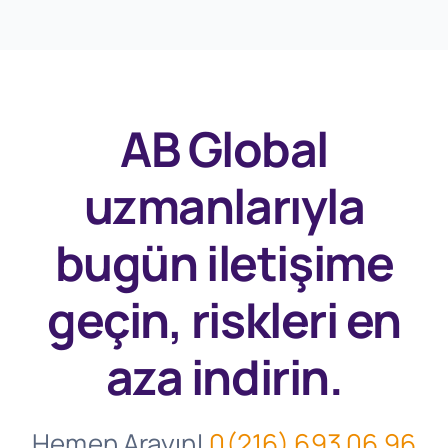
AB Global
uzmanlarıyla
bugün
iletişime
geçin, riskleri en
aza indirin.
Hemen Arayın!
0(216) 693 06 96