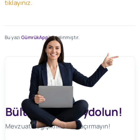
tıklayınız.
Bu yazı
GümrükApp
'ten alınmıştır.
Bültenimize Kaydolun!
Mevzuat Değişikliklerini Kaçırmayın!