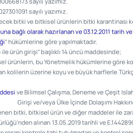
000668173 sayılı yazımız.
027301091 sayılı yazımız.
cek bitki ve bitkisel ürünlerin bitki karantinası k
una bağlı olarak hazırlanan ve 03.12.2011 tarih v
ği
” hükümlerine göre yapılmaktadır.
le ürün girişi” başlıklı 14 üncü maddesinde;
isel ürünlerin, bu Yönetmelik hükümlerine göre kont
nan kolilerin üzerine koyu ve büyük harflerle Türk
addesi
ve Bilimsel Çalışma, Deneme ve Çeşit Islahı
ye Girişi ve/veya Ülke İçinde Dolaşımı Hakkın
nen bitki, bitkisel ürün ve diğer maddeler ile zar
lüğü’nden alınan 13.05.2019 tarihli ve E.1442890
ce resmi kontrole tabi tutulmadan ve kontrol so