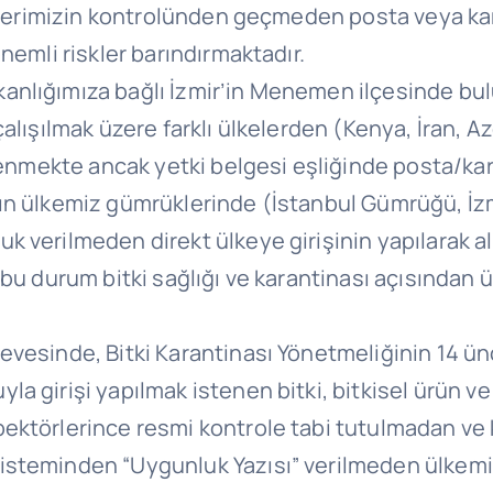
imlerimizin kontrolünden geçmeden posta veya kar
nemli riskler barındırmaktadır.
anlığımıza bağlı İzmir’in Menemen ilçesinde bu
alışılmak üzere farklı ülkelerden (Kenya, İran, Az
nlenmekte ancak yetki belgesi eşliğinde posta/kar
rın ülkemiz gümrüklerinde (İstanbul Gümrüğü, İ
verilmeden direkt ülkeye girişinin yapılarak alıc
 bu durum bitki sağlığı ve karantinası açısından 
evesinde, Bitki Karantinası Yönetmeliğinin 14 ü
 girişi yapılmak istenen bitki, bitkisel ürün ve 
pektörlerince resmi kontrole tabi tutulmadan v
steminden “Uygunluk Yazısı” verilmeden ülkemiz