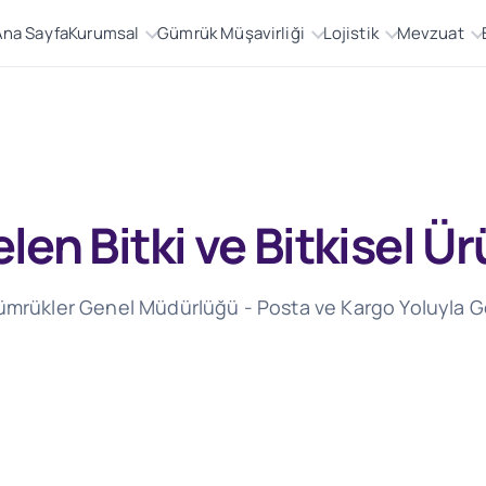
Ana Sayfa
Kurumsal
Gümrük Müşavirliği
Lojistik
Mevzuat
elen Bitki ve Bitkisel Ü
ümrükler Genel Müdürlüğü - Posta ve Kargo Yoluyla Ge