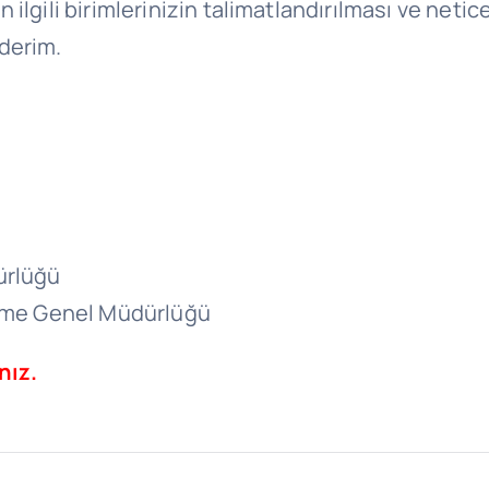
 ilgili birimlerinizin talimatlandırılması ve ne
derim.
ürlüğü
eşme Genel Müdürlüğü
nız.