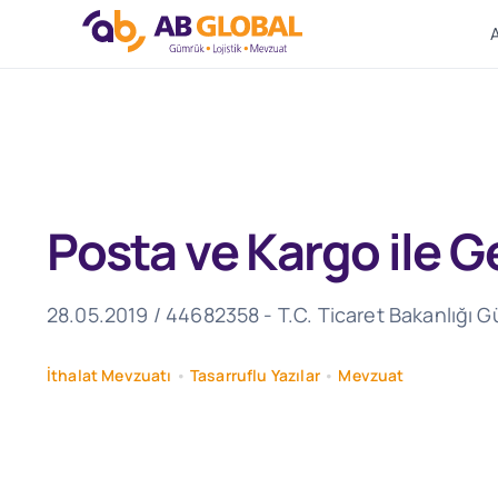
Skip
to
content
Posta ve Kargo ile G
28.05.2019 / 44682358 - T.C. Ticaret Bakanlığı G
İthalat Mevzuatı
•
Tasarruflu Yazılar
•
Mevzuat