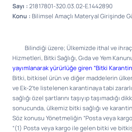
Sayı :
21817801-320.03.02-E.1442890
Konu :
Bilimsel Amaçlı Materyal Girişinde G
Bilindiği üzere; Ülkemizde ithal ve ihraç ed
Hizmetleri, Bitki Sağlığı, Gıda ve Yem Kanu
yayımlanarak yürürlüğe giren “Bitki Karanti
Bitki, bitkisel ürün ve diğer maddelerin ülk
ve Ek-2’te listelenen karantinaya tabi zarar
sağlığı özel şartlarını taşıyıp taşımadığı dik
sonucunda, ülkemiz bitki sağlığı ve karantin
Söz konusu Yönetmeliğin “Posta veya kargo i
“(1) Posta veya kargo ile gelen bitki ve bitk