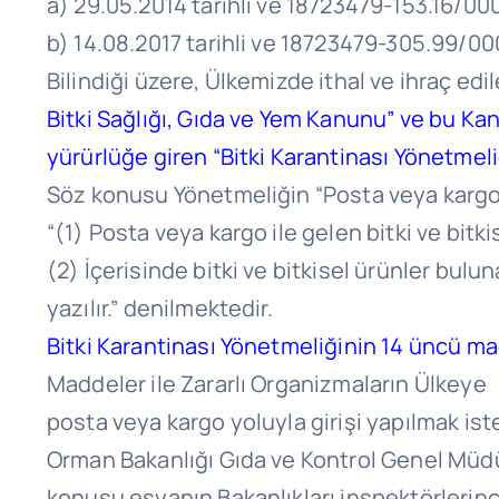
a) 29.05.2014 tarihli ve 18723479-153.16/00
b) 14.08.2017 tarihli ve 18723479-305.99/00
Bilindiği üzere, Ülkemizde ithal ve ihraç edile
Bitki Sağlığı, Gıda ve Yem Kanunu” ve bu Kan
yürürlüğe giren “Bitki Karantinası Yönetmeli
Söz konusu Yönetmeliğin “Posta veya kargo i
“(1) Posta veya kargo ile gelen bitki ve bitk
(2) İçerisinde bitki ve bitkisel ürünler bulu
yazılır.” denilmektedir.
Bitki Karantinası Yönetmeliğinin 14 üncü m
Maddeler ile Zararlı Organizmaların Ülke
posta veya kargo yoluyla girişi yapılmak iste
Orman Bakanlığı Gıda ve Kontrol Genel Müdür
konusu eşyanın Bakanlıkları inspektörlerin