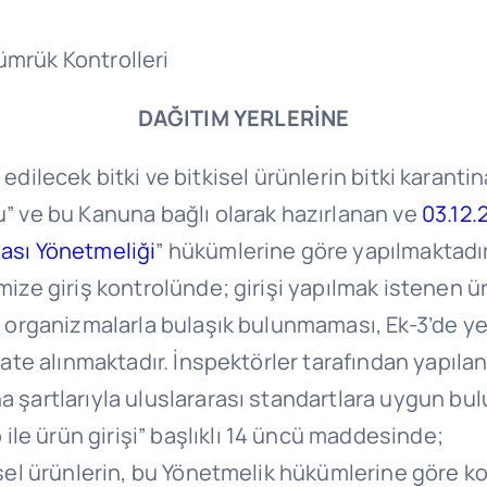
ümrük Kontrolleri
DAĞITIM YERLERİNE
ilecek bitki ve bitkisel ürünlerin bitki karantina
nu” ve bu Kanuna bağlı olarak hazırlanan ve
03.12.
nası Yönetmeliği
” hükümlerine göre yapılmaktadır
emize giriş kontrolünde; girişi yapılmak istenen ü
lı organizmalarla bulaşık bulunmaması, Ek-3’de ye
kate alınmaktadır. İnspektörler tarafından yapılan g
a şartlarıyla uluslararası standartlara uygun bulu
le ürün girişi” başlıklı 14 üncü maddesinde;
isel ürünlerin, bu Yönetmelik hükümlerine göre kont