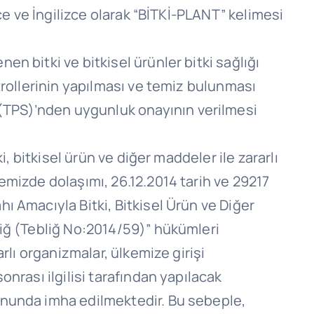
çe ve İngilizce olarak “BİTKİ-PLANT” kelimesi
n bitki ve bitkisel ürünler bitki sağlığı
trollerinin yapılması ve temiz bulunması
(TPS)’nden uygunluk onayının verilmesi
i, bitkisel ürün ve diğer maddeler ile zararlı
emizde dolaşımı, 26.12.2014 tarih ve 29217
ı Amacıyla Bitki, Bitkisel Ürün ve Diğer
liğ (Tebliğ No:2014/59)” hükümleri
rlı organizmalar, ülkemize girişi
nrası ilgilisi tarafından yapılacak
onunda imha edilmektedir. Bu sebeple,