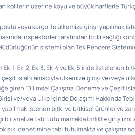
nan kolilerin üzerine koyu ve büyük harflerle Türk
ta veya kargo ile ülkemize girişi yapılmak istene
masında inspektörler tarafından bitki sağlığı kon
 Müdürlüğünün sistemi olan Tek Pencere Sistemi
k-1, Ek-2, Ek-3, Ek-4 ve Ek-5’inde listelenen bitk
çeşit ıslahı amacıyla ülkemize girişi ve/veya ülk
e giren “Bilimsel Çalışma, Deneme ve Çeşit Islah
Girişi ve/veya Ülke İçinde Dolaşımı Hakkında Teb
yapılmak istenen bitki ve bitkisel ürünler ve zara
r analize tabi tutulmamakla birlikte giriş izni so
çok sıkı denetimine tabi tutulmakta ve çalışma s