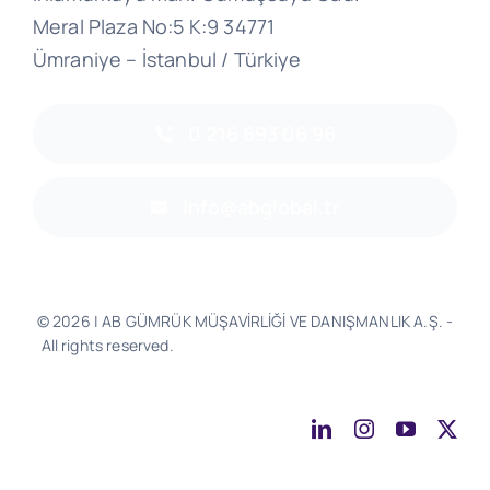
Meral Plaza No:5 K:9 34771
Ümraniye – İstanbul / Türkiye
0 216 693 06 96
info@abglobal.tr
© 2026 | AB GÜMRÜK MÜŞAVİRLİĞİ VE DANIŞMANLIK A.Ş. -
All rights reserved.
Software & Design - Powered by
Much
Better