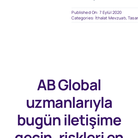
Published On: 7 Eylül 2020
Categories:
İthalat Mevzuatı
,
Tasar
AB Global
uzmanlarıyla
bugün
iletişime
geçin, riskleri en