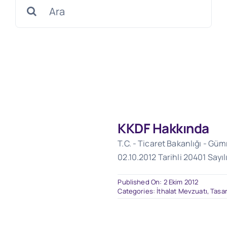
Search
for:
KKDF Hakkında
T.C. - Ticaret Bakanlığı - Gü
02.10.2012 Tarihli 20401 Sayı
Published On: 2 Ekim 2012
Categories:
İthalat Mevzuatı
,
Tasar