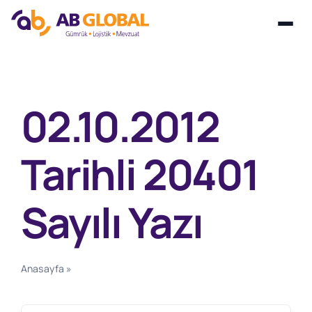
Skip
to
content
02.10.2012
Tarihli 20401
Sayılı Yazı
Anasayfa
»
02.10.2012 Tarihli 20401 Sayılı Yazı