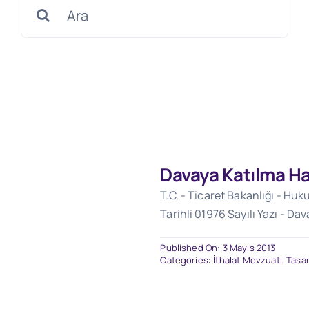
Search
for:
Davaya Katılma Ha
T.C. - Ticaret Bakanlığı - Huk
Tarihli 01976 Sayılı Yazı - D
Published On: 3 Mayıs 2013
Categories:
İthalat Mevzuatı
,
Tasar