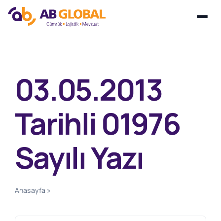
Skip
to
content
03.05.2013
Tarihli 01976
Sayılı Yazı
Anasayfa
»
03.05.2013 Tarihli 01976 Sayılı Yazı