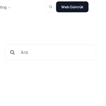
Web Gümrük
Blog
Search
for: