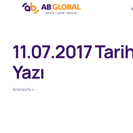
Skip
to
content
11.07.2017 Tarih
Yazı
Anasayfa
»
11.07.2017 Tarihli 75901 Sayılı Yazı