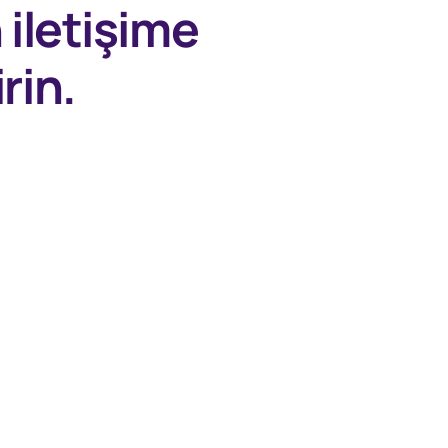
n
iletişime
rin.