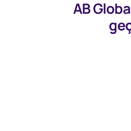
AB Globa
geç