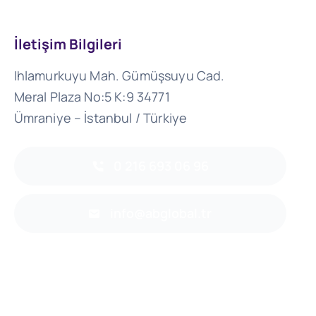
İletişim Bilgileri
Ihlamurkuyu Mah. Gümüşsuyu Cad.
Meral Plaza No:5 K:9 34771
Ümraniye – İstanbul / Türkiye
0 216 693 06 96
info@abglobal.tr