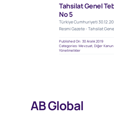
Tahsilat Genel Tebl
No 5
Türkiye Cumhuriyeti 30.12.201
Resmi Gazete - Tahsilat Genel 
Published On: 30 Aralık 2019
Categories:
Mevzuat
,
Diğer Kanun
Yönetmelikler
AB Global