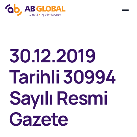
Skip
to
content
30.12.2019
Tarihli 30994
Sayılı Resmi
Gazete