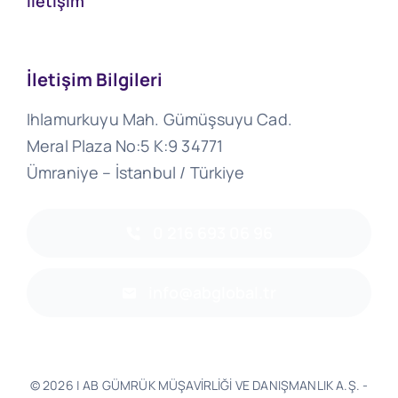
İletişim
İletişim Bilgileri
Ihlamurkuyu Mah. Gümüşsuyu Cad.
Meral Plaza No:5 K:9 34771
Ümraniye – İstanbul / Türkiye
0 216 693 06 96
info@abglobal.tr
© 2026 | AB GÜMRÜK MÜŞAVİRLİĞİ VE DANIŞMANLIK A.Ş. -