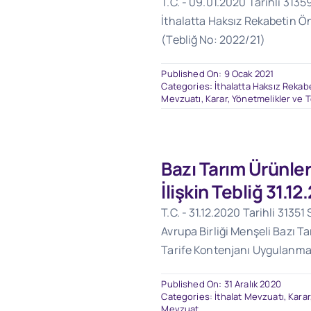
T.C. - 09.01.2020 Tarihli 3135
İthalatta Haksız Rekabetin Ön
(Tebliğ No: 2022/21)
Published On: 9 Ocak 2021
Categories:
İthalatta Haksız Rekab
Mevzuatı
,
Karar, Yönetmelikler ve T
Bazı Tarım Ürünler
İlişkin Tebliğ 31.1
T.C. - 31.12.2020 Tarihli 31351
Avrupa Birliği Menşeli Bazı Ta
Tarife Kontenjanı Uygulanması
Published On: 31 Aralık 2020
Categories:
İthalat Mevzuatı
,
Karar
Mevzuat