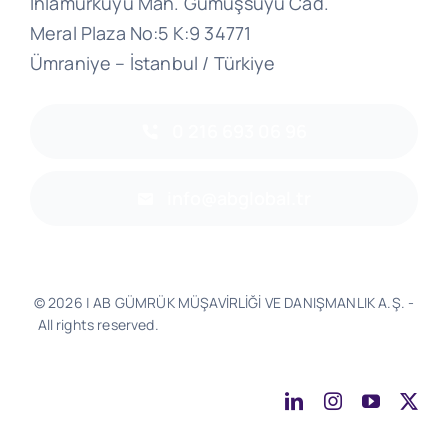
Ihlamurkuyu Mah. Gümüşsuyu Cad.
Meral Plaza No:5 K:9 34771
Ümraniye – İstanbul / Türkiye
0 216 693 06 96
info@abglobal.tr
© 2026 | AB GÜMRÜK MÜŞAVİRLİĞİ VE DANIŞMANLIK A.Ş. -
All rights reserved.
Software & Design - Powered by
Much
Better