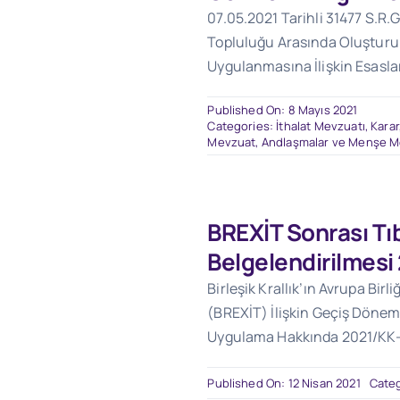
07.05.2021 Tarihli 31477 S.R.G
Topluluğu Arasında Oluşturu
Uygulanmasına İlişkin Esasla
Published On: 8 Mayıs 2021
Categories:
İthalat Mevzuatı
,
Karar
Mevzuat
,
Andlaşmalar ve Menşe M
BREXİT Sonrası Tıb
Belgelendirilmesi
Birleşik Krallık’ın Avrupa Birl
(BREXİT) İlişkin Geçiş Döne
Uygulama Hakkında 2021/KK-
Published On: 12 Nisan 2021
Cate