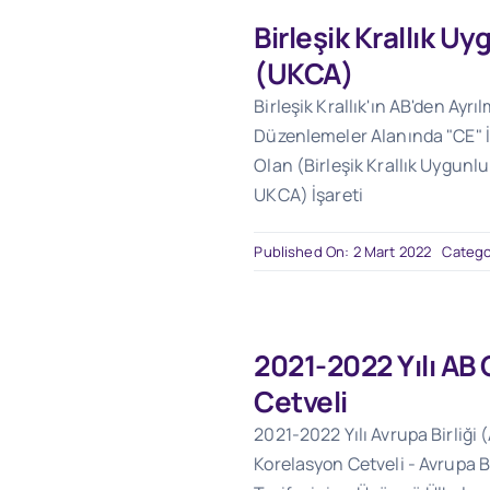
Birleşik Krallık Uy
(UKCA)
Birleşik Krallık'ın AB'den Ayrı
Düzenlemeler Alanında "CE" İş
Olan (Birleşik Krallık Uygunl
UKCA) İşareti
Published On: 2 Mart 2022
Catego
2021-2022 Yılı AB
Cetveli
2021-2022 Yılı Avrupa Birliği
Korelasyon Cetveli - Avrupa B