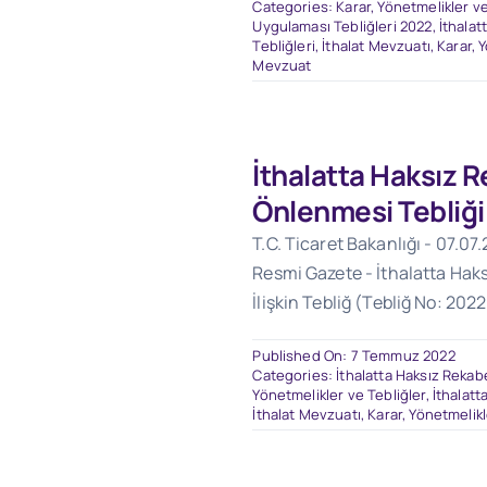
Categories:
Karar, Yönetmelikler ve
Uygulaması Tebliğleri 2022
,
İthala
Tebliğleri
,
İthalat Mevzuatı
,
Karar, 
Mevzuat
İthalatta Haksız 
Önlenmesi Tebliği
T.C. Ticaret Bakanlığı - 07.07.
Resmi Gazete - İthalatta Ha
İlişkin Tebliğ (Tebliğ No: 202
Published On: 7 Temmuz 2022
Categories:
İthalatta Haksız Rekab
Yönetmelikler ve Tebliğler
,
İthalatt
İthalat Mevzuatı
,
Karar, Yönetmelikl