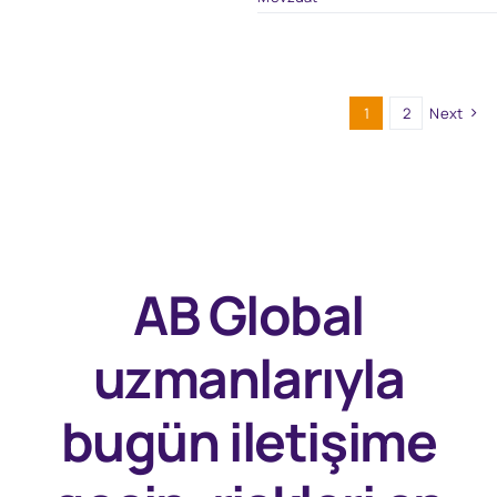
1
2
Next
AB Global
uzmanlarıyla
bugün
iletişime