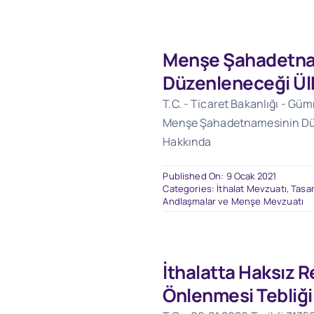
Menşe Şahadetna
Düzenleneceği Ül
T.C. - Ticaret Bakanlığı - Gü
Menşe Şahadetnamesinin Düz
Hakkında
Published On: 9 Ocak 2021
Categories:
İthalat Mevzuatı
,
Tasar
Andlaşmalar ve Menşe Mevzuatı
İthalatta Haksız 
Önlenmesi Tebliği