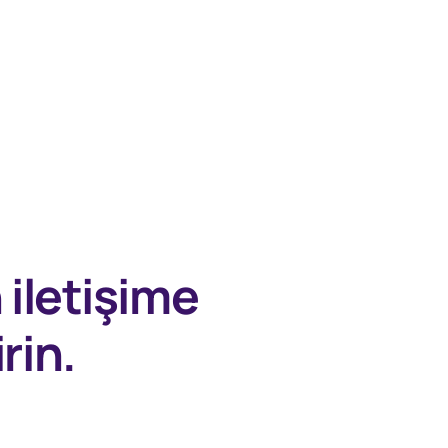
n
iletişime
rin.