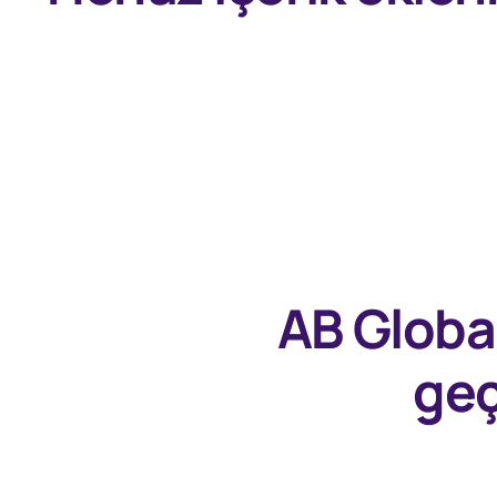
AB Globa
geç