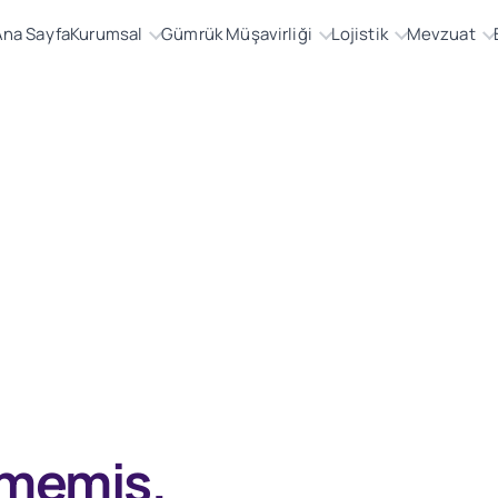
Ana Sayfa
Kurumsal
Gümrük Müşavirliği
Lojistik
Mevzuat
nmemiş.