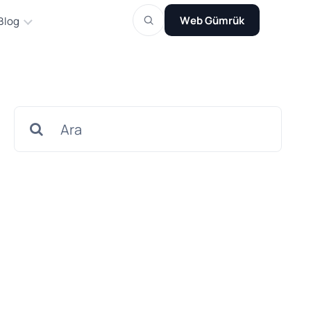
Web Gümrük
Blog
Search
for: