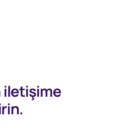
n
iletişime
rin.