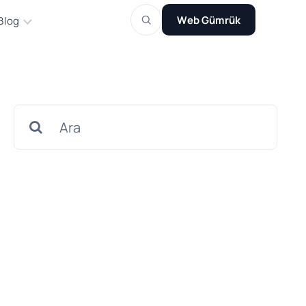
Web Gümrük
Blog
Search
for: