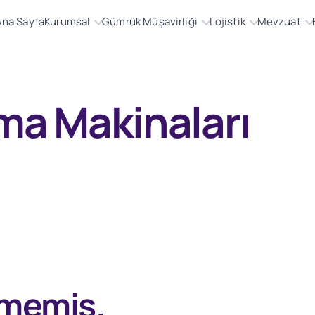
Ana Sayfa
Kurumsal
Gümrük Müşavirliği
Lojistik
Mevzuat
ma Makinaları
nmemiş.