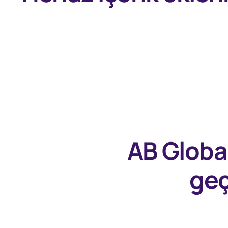
AB Globa
geç