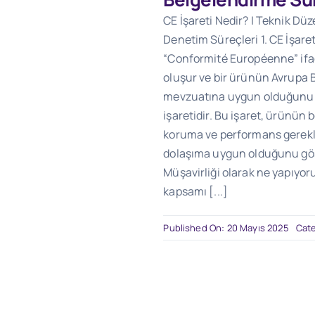
CE İşareti Nedir? | Teknik D
Denetim Süreçleri 1. CE İşaret
“Conformité Européenne” ifa
oluşur ve bir ürünün Avrupa Bi
mevzuatına uygun olduğunu 
işaretidir. Bu işaret, ürünün b
koruma ve performans gerekle
dolaşıma uygun olduğunu gö
Müşavirliği olarak ne yapıyor
kapsamı [...]
Published On: 20 Mayıs 2025
Cat