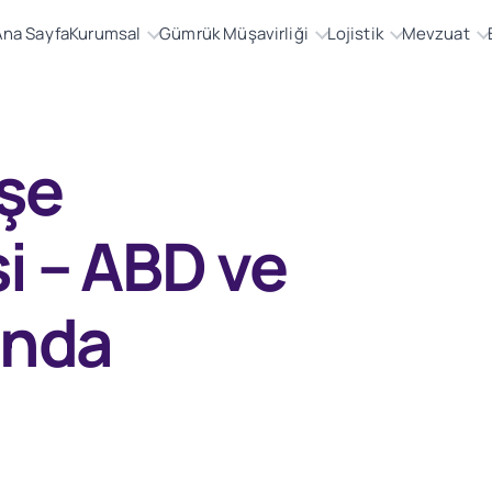
Ana Sayfa
Kurumsal
Gümrük Müşavirliği
Lojistik
Mevzuat
şe
 – ABD ve
ında
venya Hakkında