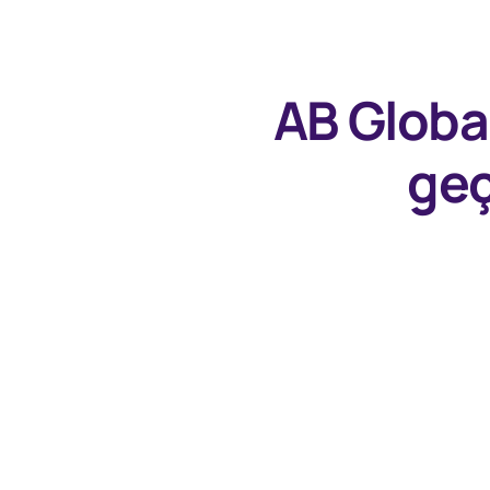
AB Globa
geç