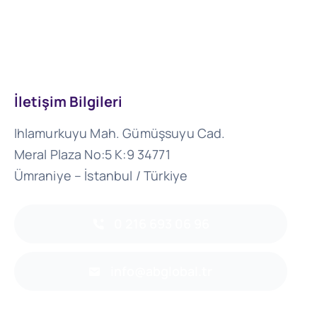
İletişim Bilgileri
Ihlamurkuyu Mah. Gümüşsuyu Cad.
Meral Plaza No:5 K:9 34771
Ümraniye – İstanbul / Türkiye
0 216 693 06 96
info@abglobal.tr