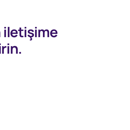
n
iletişime
rin.