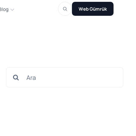
Web Gümrük
Blog
Search
for: