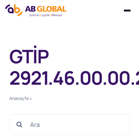
Skip
to
content
GTİP
2921.46.00.00.
Anasayfa
»
GTİP 2921.46.00.00.22
Search
for: