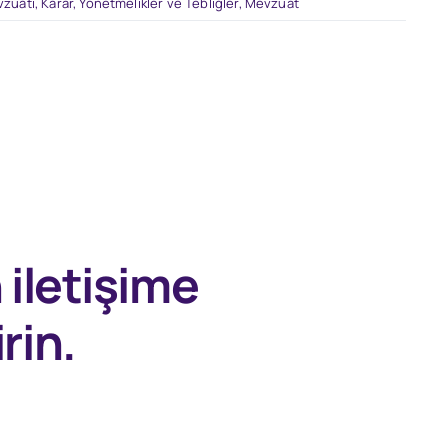
vzuatı
,
Karar, Yönetmelikler ve Tebliğler
,
Mevzuat
n
iletişime
rin.