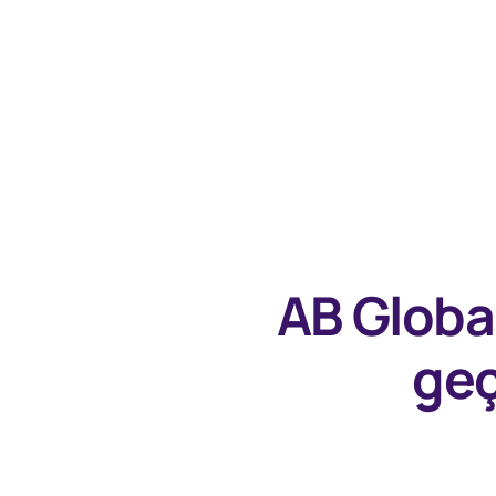
AB Globa
geç