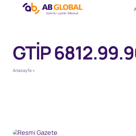
Skip
to
content
GTİP 6812.99.
Anasayfa
»
GTİP 6812.99.90.00.00