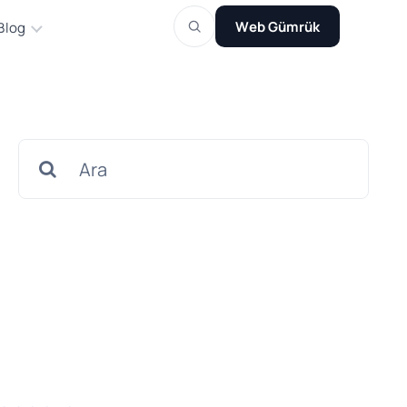
Web Gümrük
Blog
Search
for: