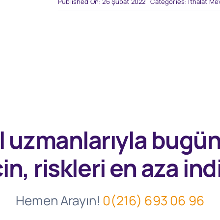
Published On: 26 Şubat 2022
Categories:
İthalat Me
l uzmanlarıyla
bugü
in, riskleri en aza indi
Hemen Arayın!
0(216) 693 06 96