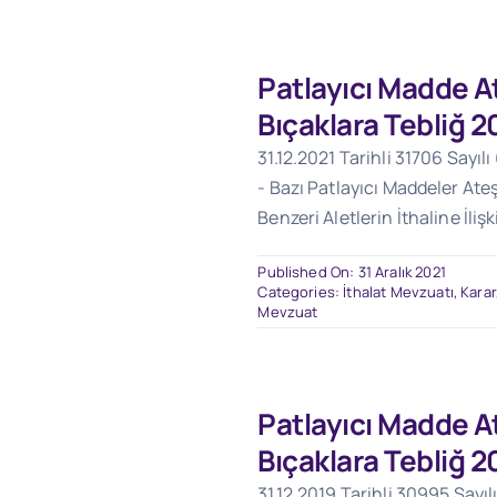
Patlayıcı Madde At
Bıçaklara Tebliğ 2
31.12.2021 Tarihli 31706 Sayıl
- Bazı Patlayıcı Maddeler Ateş
Benzeri Aletlerin İthaline İliş
Published On: 31 Aralık 2021
Categories:
İthalat Mevzuatı
,
Karar
Mevzuat
Patlayıcı Madde At
Bıçaklara Tebliğ 2
31.12.2019 Tarihli 30995 Sayıl