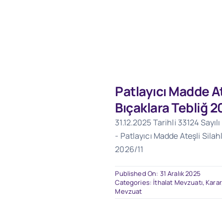
Patlayıcı Madde At
Bıçaklara Tebliğ 2
31.12.2025 Tarihli 33124 Sayı
- Patlayıcı Madde Ateşli Silah
2026/11
Published On: 31 Aralık 2025
Categories:
İthalat Mevzuatı
,
Karar
Mevzuat