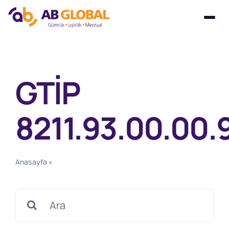
Skip
to
content
GTİP
8211.93.00.00.
Anasayfa
»
GTİP 8211.93.00.00.90
Search
for: