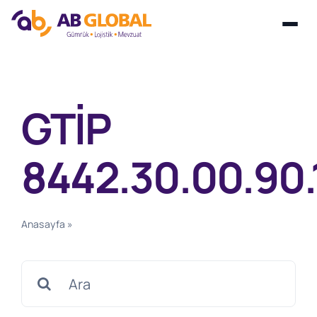
Skip
to
content
GTİP
8442.30.00.90.
Anasayfa
»
GTİP 8442.30.00.90.12
Search
for: