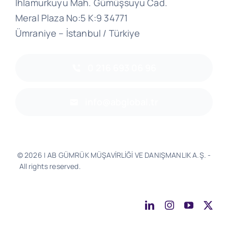
Ihlamurkuyu Mah. Gümüşsuyu Cad.
Meral Plaza No:5 K:9 34771
Ümraniye – İstanbul / Türkiye
0 216 693 06 96
info@abglobal.tr
© 2026 | AB GÜMRÜK MÜŞAVİRLİĞİ VE DANIŞMANLIK A.Ş. -
All rights reserved.
Software & Design - Powered by
Much
Better