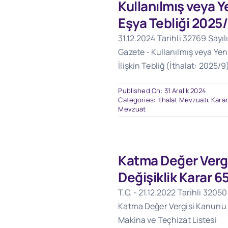
Kullanılmış veya Ye
Eşya Tebliği 2025
31.12.2024 Tarihli 32769 Sayıl
Gazete - Kullanılmış veya Yeni
İlişkin Tebliğ (İthalat: 2025/9
Published On: 31 Aralık 2024
Categories:
İthalat Mevzuatı
,
Karar
Mevzuat
Katma Değer Verg
Değişiklik Karar 6
T.C. - 21.12.2022 Tarihli 3205
Katma Değer Vergisi Kanunu D
Makina ve Teçhizat Listesi