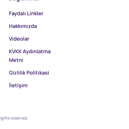
Faydalı Linkler
Hakkımızda
Videolar
KVKK Aydınlatma
Metni
Gizlilik Politikasi
İletişim
ights reserved.
Software & Design - Powered by
Much Better