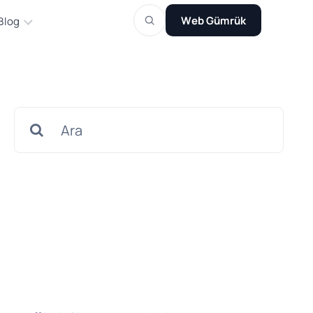
Web Gümrük
Blog
Search
for: