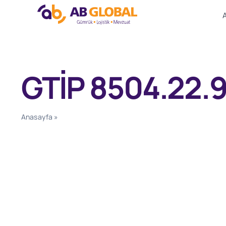
Skip
to
content
GTİP 8504.22.9
Anasayfa
»
GTİP 8504.22.90.10.00