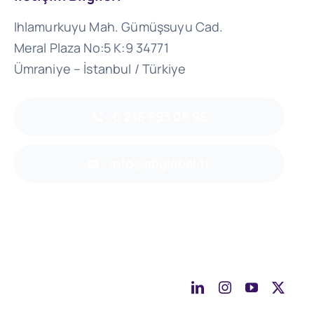
Ihlamurkuyu Mah. Gümüşsuyu Cad.
Meral Plaza No:5 K:9 34771
Ümraniye – İstanbul / Türkiye
0 216 693 06 96
info@abglobal.tr