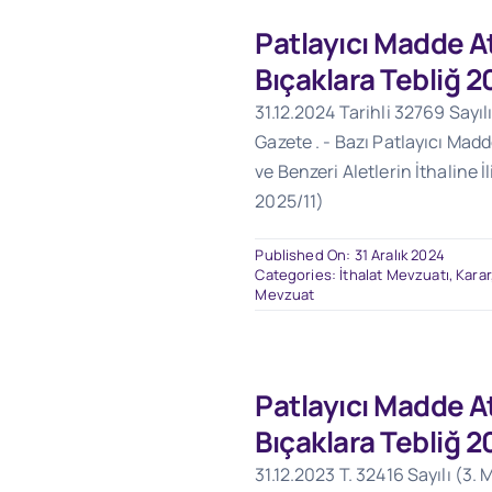
Patlayıcı Madde At
Bıçaklara Tebliğ 2
31.12.2024 Tarihli 32769 Sayıl
Gazete . - Bazı Patlayıcı Madd
ve Benzeri Aletlerin İthaline İl
2025/11)
Published On: 31 Aralık 2024
Categories:
İthalat Mevzuatı
,
Karar
Mevzuat
Patlayıcı Madde At
Bıçaklara Tebliğ 2
31.12.2023 T. 32416 Sayılı (3. M