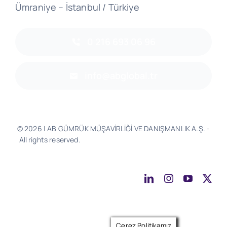
Ümraniye – İstanbul / Türkiye
0 216 693 06 96
info@abglobal.tr
© 2026 | AB GÜMRÜK MÜŞAVİRLİĞİ VE DANIŞMANLIK A.Ş. -
All rights reserved.
Software & Design - Powered by
Much
Better
Çerez Politikamız