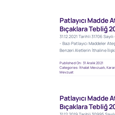
Patlayıcı Madde At
Bıçaklara Tebliğ 2
31.12.2021 Tarihli 31706 Sayıl
- Bazı Patlayıcı Maddeler Ateş
Benzeri Aletlerin İthaline İliş
Published On: 31 Aralık 2021
Categories:
İthalat Mevzuatı
,
Karar
Mevzuat
Patlayıcı Madde At
Bıçaklara Tebliğ 2
31.12.2019 Tarihli 30995 Sayıl