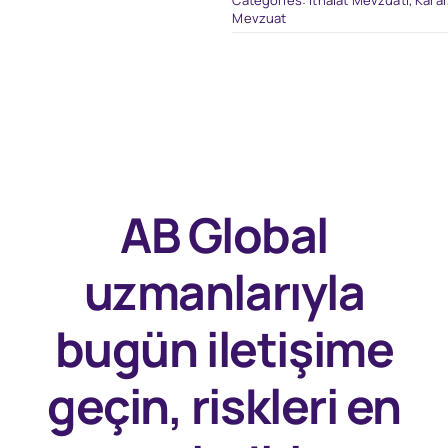
Categories:
İthalat Mevzuatı
,
Karar
Mevzuat
AB Global
uzmanlarıyla
bugün
iletişime
geçin, riskleri en