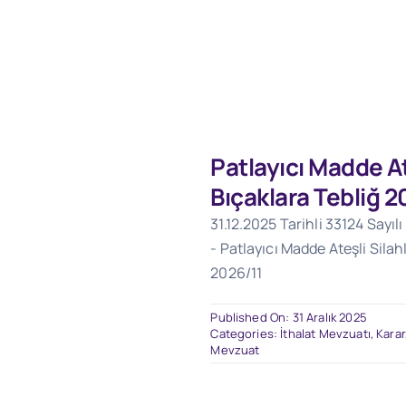
Patlayıcı Madde At
Bıçaklara Tebliğ 2
31.12.2025 Tarihli 33124 Sayı
- Patlayıcı Madde Ateşli Silah
2026/11
Published On: 31 Aralık 2025
Categories:
İthalat Mevzuatı
,
Karar
Mevzuat