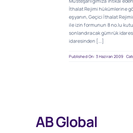
Müsteşarlığımıza intikal eden
İthalat Rejimi hükümlerine gö
eşyanın, Geçici İthalat Rejimi
ile izin formunun 8 no.lu kut
sonlandıracak gümrük idaresi
idaresinden [...]
Published On: 3 Haziran 2009
Cat
AB Global