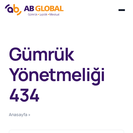
Skip
to
content
Gümrük
Yönetmeliği
434
Anasayfa
»
Gümrük Yönetmeliği 434