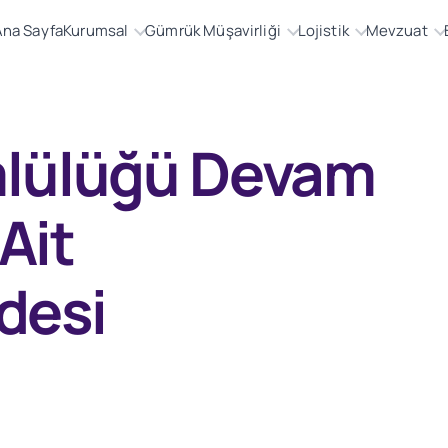
Ana Sayfa
Kurumsal
Gümrük Müşavirliği
Lojistik
Mevzuat
lülüğü Devam
Ait
desi
Teminatların İadesi