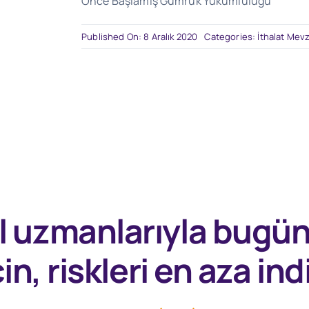
Önce Başlamış Gümrük Yükümlülüğü
Published On: 8 Aralık 2020
Categories:
İthalat Mev
l uzmanlarıyla
bugü
in, riskleri en aza indi