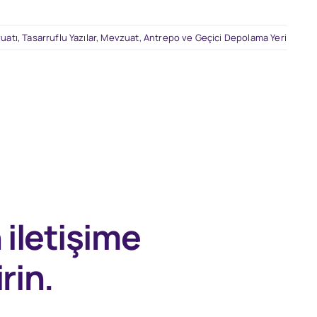
zuatı
,
Tasarruflu Yazılar
,
Mevzuat
,
Antrepo ve Geçici Depolama Yeri
n
iletişime
rin.