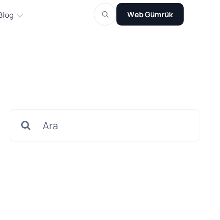
Web Gümrük
Blog
Search
for: