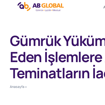
Skip
to
content
Gümrük Yüküm
Eden İşlemlere 
Teminatların İa
Anasayfa
»
Gümrük Yükümlülüğü Devam Eden İşlemlere Ait 