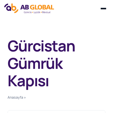
Skip
to
content
Gürcistan
Gümrük
Kapısı
Anasayfa
»
Gürcistan Gümrük Kapısı