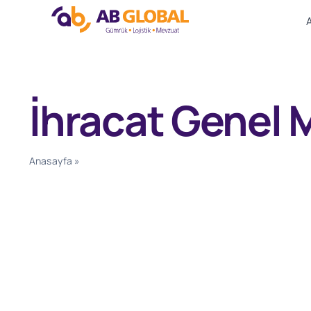
Skip
to
content
İhracat Genel
Anasayfa
»
İhracat Genel Müdürlüğü