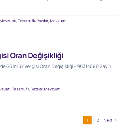
 Mevzuatı
,
Tasarruflu Yazılar
,
Mevzuat
si Oran Değişikliği
rde Gümrük Vergisi Oran Değişikliği - 96314090 Sayılı
vzuatı
,
Tasarruflu Yazılar
,
Mevzuat
1
2
Next