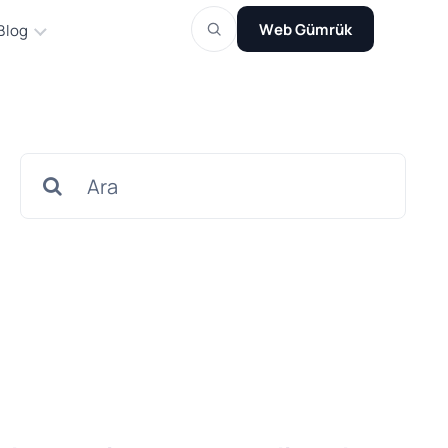
Web Gümrük
Blog
Search
for: