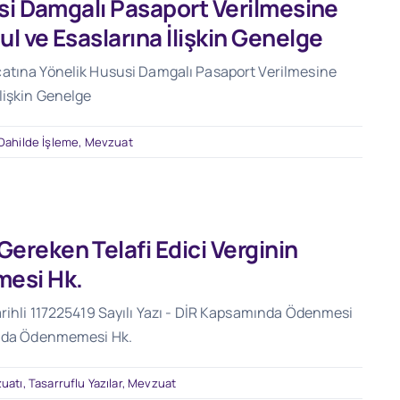
usi Damgalı Pasaport Verilmesine
 ve Esaslarına İlişkin Genelge
catına Yönelik Hususi Damgalı Pasaport Verilmesine
lişkin Genelge
Dahilde İşleme
,
Mevzuat
reken Telafi Edici Verginin
mesi Hk.
rihli 117225419 Sayılı Yazı - DİR Kapsamında Ödenmesi
sında Ödenmemesi Hk.
uatı
,
Tasarruflu Yazılar
,
Mevzuat