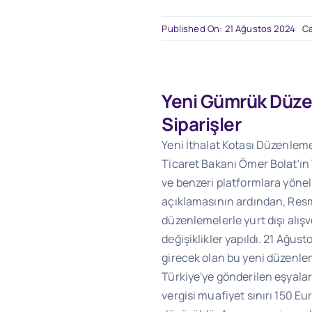
Published On: 21 Ağustos 2024
Ca
Yeni Gümrük Düze
Siparişler
Yeni İthalat Kotası Düzenleme
Ticaret Bakanı Ömer Bolat'ın
ve benzeri platformlara yöneli
açıklamasının ardından, Res
düzenlemelerle yurt dışı alış
değişiklikler yapıldı. 21 Ağus
girecek olan bu yeni düzenlem
Türkiye'ye gönderilen eşyal
vergisi muafiyet sınırı 150 E