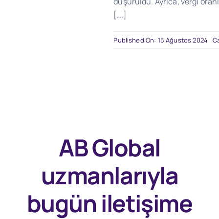
düşürüldü. Ayrıca, vergi oranl
[...]
Published On: 15 Ağustos 2024
C
AB Global
uzmanlarıyla
bugün
iletişime