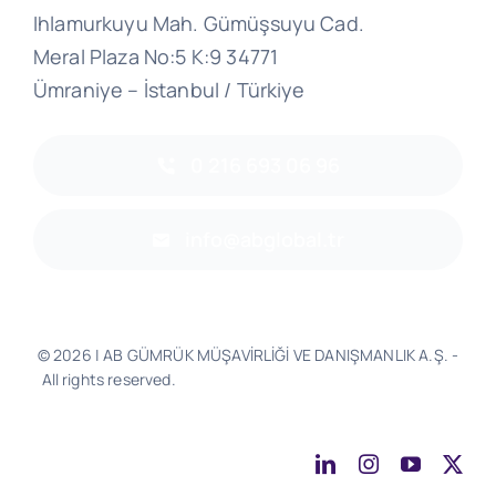
Ihlamurkuyu Mah. Gümüşsuyu Cad.
Meral Plaza No:5 K:9 34771
Ümraniye – İstanbul / Türkiye
0 216 693 06 96
info@abglobal.tr
© 2026 | AB GÜMRÜK MÜŞAVİRLİĞİ VE DANIŞMANLIK A.Ş. -
All rights reserved.
Software & Design - Powered by
Much
Better