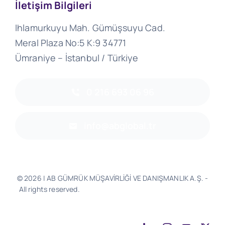
İletişim Bilgileri
Ihlamurkuyu Mah. Gümüşsuyu Cad.
Meral Plaza No:5 K:9 34771
Ümraniye – İstanbul / Türkiye
0 216 693 06 96
info@abglobal.tr
© 2026 | AB GÜMRÜK MÜŞAVİRLİĞİ VE DANIŞMANLIK A.Ş. -
All rights reserved.
Software & Design - Powered by
Much
Better