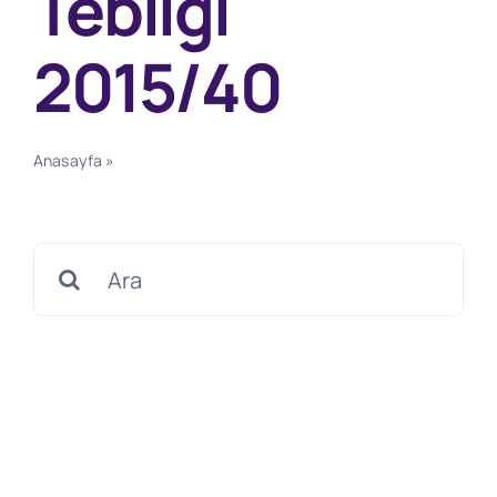
Tebliği
2015/40
Anasayfa
»
İthalatta Haksız Rekabetin Önlenmesi Tebliği
2015/40
Search
for: