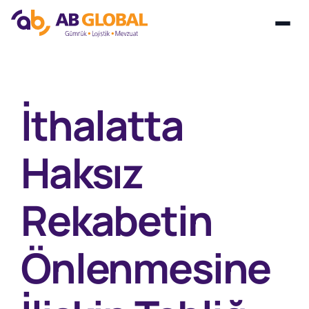
Skip
to
content
İthalatta
Haksız
Rekabetin
Önlenmesine