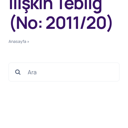
İlişkin Tebliğ
(No: 2011/20)
Anasayfa
»
İthalatta Haksız Rekabetin Önlenmesine
İlişkin Tebliğ (No: 2011/20)
Search
for: