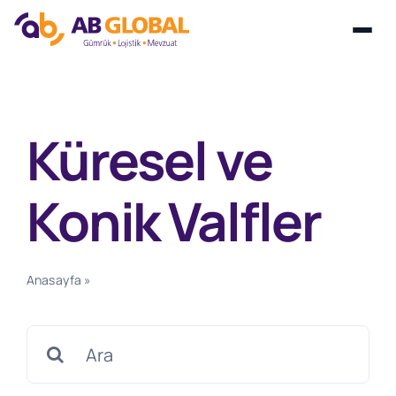
Skip
to
content
Küresel ve
Konik Valfler
Anasayfa
»
Küresel ve Konik Valfler
Search
for: