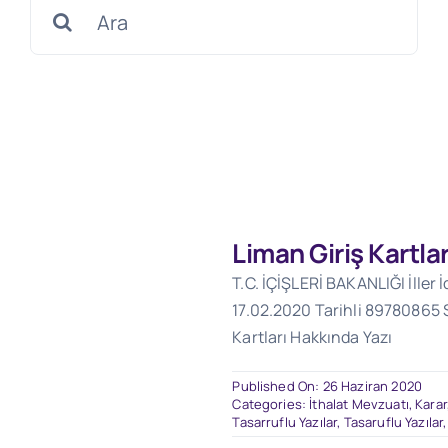
Search
for:
Liman Giriş Kartla
T.C. İÇİŞLERİ BAKANLIĞI İller
17.02.2020 Tarihli 89780865 Sa
Kartları Hakkında Yazı
Published On: 26 Haziran 2020
Categories:
İthalat Mevzuatı
,
Karar
Tasarruflu Yazılar
,
Tasaruflu Yazılar