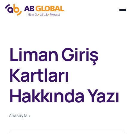
Skip
to
content
Liman Giriş
Kartları
Hakkında Yazı
Anasayfa
»
Liman Giriş Kartları Hakkında Yazı