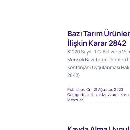
Bazı Tarım Ürünler
İlişkin Karar 2842
31220 Sayılı R.G. Bolivarcı V
Menşeli Bazı Tarım Ürünleri İ
Kontenjanı Uygulanması Hakk
2842)
Published On: 21 Ağustos 2020
Categories:
İthalat Mevzuatı
,
Karar
Mevzuat
Kayda Alma Uygul