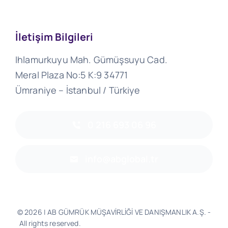
İletişim Bilgileri
Ihlamurkuyu Mah. Gümüşsuyu Cad.
Meral Plaza No:5 K:9 34771
Ümraniye – İstanbul / Türkiye
0 216 693 06 96
info@abglobal.tr
© 2026 | AB GÜMRÜK MÜŞAVİRLİĞİ VE DANIŞMANLIK A.Ş. -
All rights reserved.
Software & Design - Powered by
Much