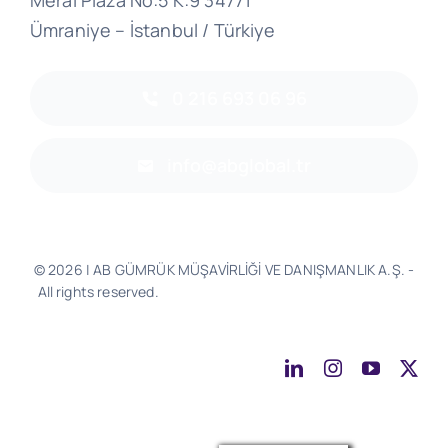
Meral Plaza No:5 K:9 34771
Ümraniye – İstanbul / Türkiye
0 216 693 06 96
info@abglobal.tr
© 2026 | AB GÜMRÜK MÜŞAVİRLİĞİ VE DANIŞMANLIK A.Ş. -
All rights reserved.
Software & Design - Powered by
Much
Better