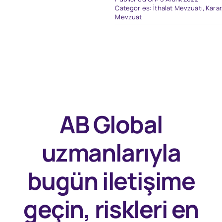
Categories:
İthalat Mevzuatı
,
Karar
Mevzuat
AB Global
uzmanlarıyla
bugün
iletişime
geçin, riskleri en