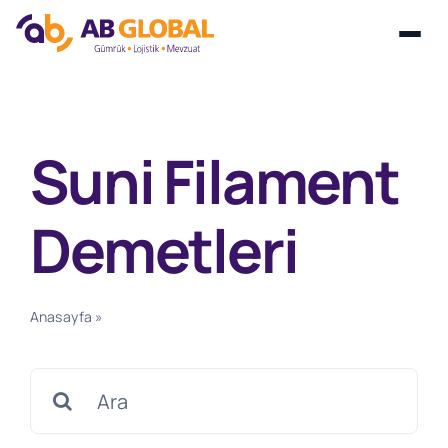
Skip
to
content
Suni Filament
Demetleri
Anasayfa
»
Suni Filament Demetleri
Search
for: