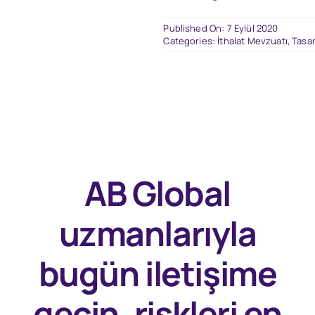
Published On: 7 Eylül 2020
Categories:
İthalat Mevzuatı
,
Tasar
AB Global
uzmanlarıyla
bugün
iletişime
geçin, riskleri en