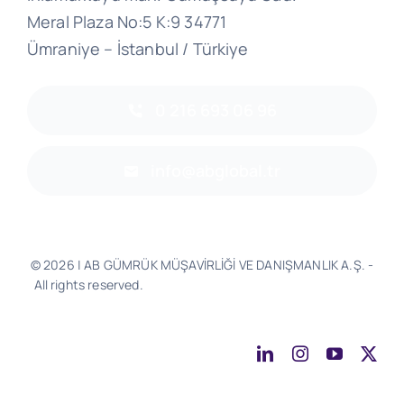
Meral Plaza No:5 K:9 34771
Ümraniye – İstanbul / Türkiye
0 216 693 06 96
info@abglobal.tr
© 2026 | AB GÜMRÜK MÜŞAVİRLİĞİ VE DANIŞMANLIK A.Ş. -
All rights reserved.
Software & Design - Powered by
Much
Better