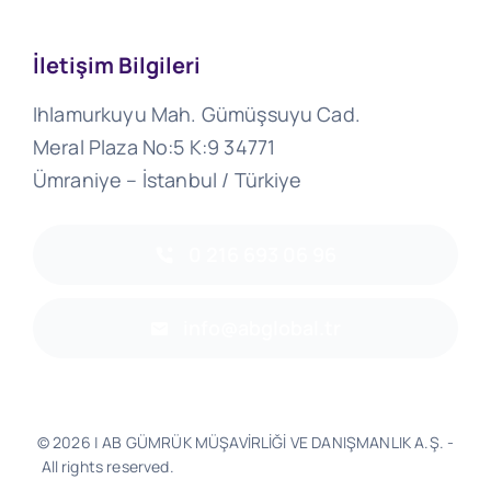
İletişim Bilgileri
Ihlamurkuyu Mah. Gümüşsuyu Cad.
Meral Plaza No:5 K:9 34771
Ümraniye – İstanbul / Türkiye
0 216 693 06 96
info@abglobal.tr
© 2026 | AB GÜMRÜK MÜŞAVİRLİĞİ VE DANIŞMANLIK A.Ş. -
All rights reserved.
Software & Design - Powered by
Much
Better