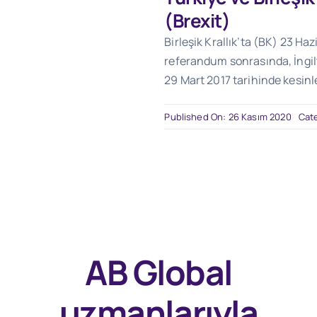
(Brexit)
Birleşik Krallık’ta (BK) 23 Ha
referandum sonrasında, İngilt
29 Mart 2017 tarihinde kesinle
Published On: 26 Kasım 2020
Cat
AB Global
uzmanlarıyla