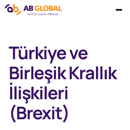
Skip
to
content
Türkiye ve
Birleşik Krallık
İlişkileri
(Brexit)