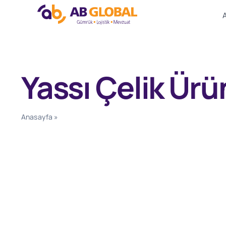
Skip
to
content
Yassı Çelik Ürü
Anasayfa
»
Yassı Çelik Ürünleri