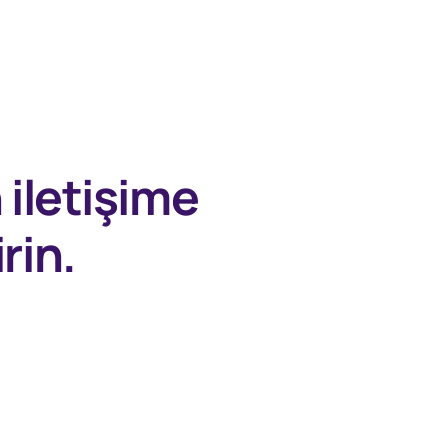
n
iletişime
rin.