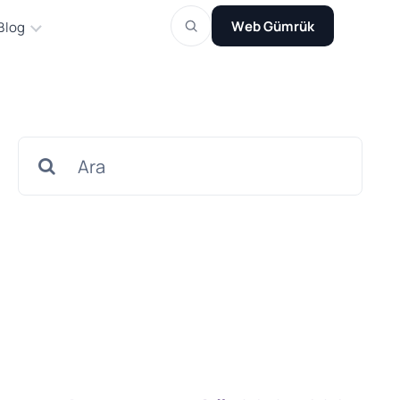
Web Gümrük
Blog
Search
for: