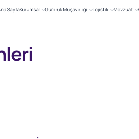
Ana Sayfa
Kurumsal
Gümrük Müşavirliği
Lojistik
Mevzuat
nleri